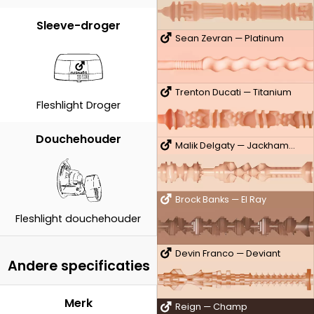
Sleeve-droger
Sean Zevran — Platinum
Trenton Ducati — Titanium
Fleshlight Droger
Douchehouder
Malik Delgaty — Jackhammer
Brock Banks — El Ray
Fleshlight douchehouder
Devin Franco — Deviant
Andere specificaties
Merk
Reign — Champ