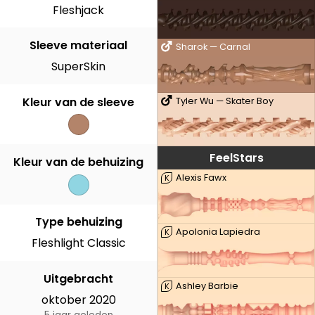
Fleshjack
Sleeve materiaal
Sharok — Carnal
SuperSkin
Kleur van de sleeve
Tyler Wu — Skater Boy
FeelStars
Kleur van de behuizing
Alexis Fawx
K
Type behuizing
Apolonia Lapiedra
K
Fleshlight Classic
Uitgebracht
Ashley Barbie
K
oktober 2020