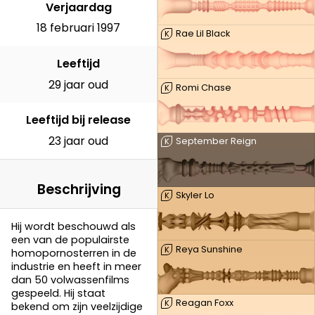
Verjaardag
18 februari 1997
Rae Lil Black
K
Leeftijd
29 jaar oud
Romi Chase
K
Leeftijd bij release
23 jaar oud
September Reign
K
Beschrijving
Skyler Lo
K
Hij wordt beschouwd als
een van de populairste
Reya Sunshine
K
homopornosterren in de
industrie en heeft in meer
dan 50 volwassenfilms
gespeeld. Hij staat
Reagan Foxx
K
bekend om zijn veelzijdige