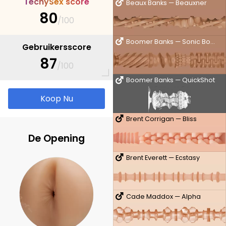
T
e
c
h
y
S
e
x
s
c
o
r
e
Beaux Banks — Beauxner
80
/100
Boomer Banks — Sonic Boom
Gebruikersscore
87
/100
Boomer Banks — QuickShot
Koop Nu
Brent Corrigan — Bliss
De Opening
Brent Everett — Ecstasy
Cade Maddox — Alpha