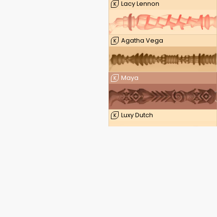
Lacy Lennon
K
Agatha Vega
K
Maya
K
Luxy Dutch
K
Leigh Raven — FeelLeigh
K
Leigh Raven — FeelLeigh Mouth
K