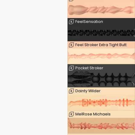
FeelSensation
K
Feel Stroker Extra Tight Butt
K
Pocket Stroker
K
Dainty Wilder
K
MelRose Michaels
K