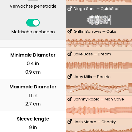
Verwachte penetratie
Diego Sans — QuickShot
Metrische eenheden
Griffin Barrows — Cake
CENTIMETER
Minimale Diameter
Jake Bass — Dream
0.4 in
0.9 cm
Joey Mills — Electric
Maximale Diameter
1.1 in
Johnny Rapid — Man Cave
2.7 cm
Sleeve lengte
Josh Moore — Cheeky
9 in