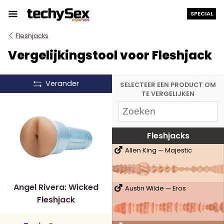
Ga
SPECIAL
naar
de
Fleshjacks
inhoud
Vergelijkingstool voor Fleshjack
Verander
SELECTEER EEN PRODUCT OM
TE VERGELIJKEN
Fleshjacks
Allen King — Majestic
Angel Rivera: Wicked
Austin Wilde — Eros
Fleshjack