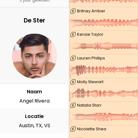
5 jaar geleden
Britney Amber
K
De Ster
Kenzie Taylor
K
Lauren Phillips
K
Molly Stewart
K
Naam
Angel Rivera
Natalia Starr
K
Locatie
Austin, TX, VS
Nicolette Shea
K