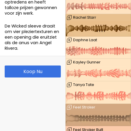
optredens en heeft
talloze prijzen gewonnen
voor zijn werk.
Rachel Starr
K
De Wicked sleeve draait
om vier pleziertexturen en
een opening die eruitziet
Daphne Laat
K
als de anus van Angel
Rivera.
Kayley Gunner
K
Koop Nu
Tanya Tate
K
Feel Stroker
K
Feel Stroker Butt
K