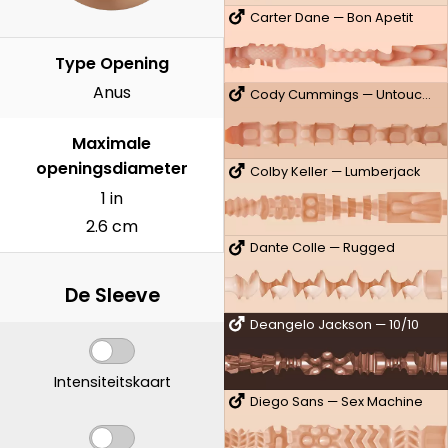
Carter Dane — Bon Apetit
Type Opening
Anus
Cody Cummings — Untouched
Maximale
openingsdiameter
Colby Keller — Lumberjack
1 in
2.6 cm
Dante Colle — Rugged
De Sleeve
Deangelo Jackson — 10/10
Intensiteitskaart
Diego Sans — Sex Machine