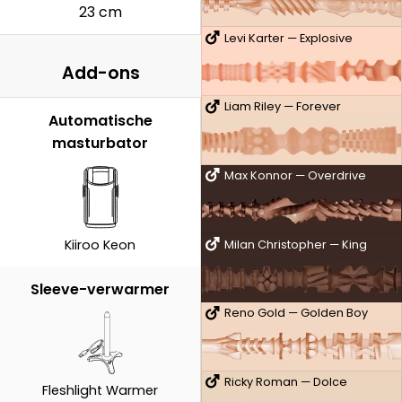
23 cm
Levi Karter — Explosive
Add-ons
Liam Riley — Forever
Automatische
masturbator
Max Konnor — Overdrive
Kiiroo Keon
Milan Christopher — King
Sleeve-verwarmer
Reno Gold — Golden Boy
Ricky Roman — Dolce
Fleshlight Warmer