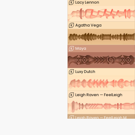
Lacy Lennon
K
Agatha Vega
K
Maya
K
Luxy Dutch
K
Leigh Raven — FeelLeigh
K
Leigh Raven — FeelLeigh Mouth
K