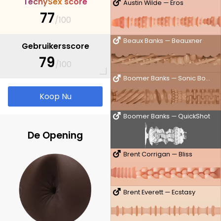
T
e
c
h
y
S
e
x
s
c
o
r
e
Austin Wilde — Eros
77
/100
Beaux Banks — Beauxner
Gebruikersscore
79
/100
Boomer Banks — Sonic Boom
Koop Nu
Boomer Banks — QuickShot
De Opening
Brent Corrigan — Bliss
Brent Everett — Ecstasy