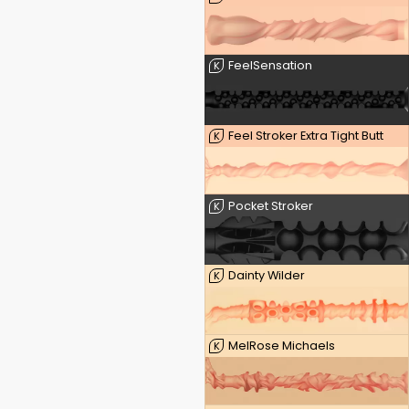
FeelSensation
K
Feel Stroker Extra Tight Butt
K
Pocket Stroker
K
Dainty Wilder
K
MelRose Michaels
K