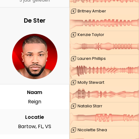
3 jaar geleden
Britney Amber
K
De Ster
Kenzie Taylor
K
Lauren Phillips
K
Molly Stewart
K
Naam
Reign
Natalia Starr
K
Locatie
Bartow, FL, VS
Nicolette Shea
K