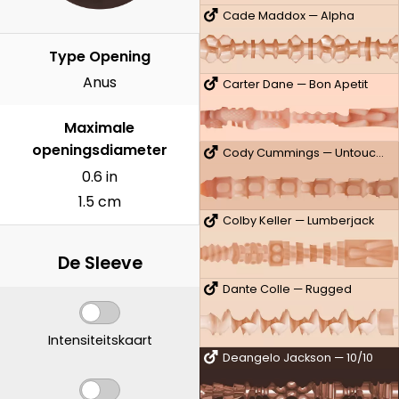
Cade Maddox — Alpha
Type Opening
Anus
Carter Dane — Bon Apetit
Maximale
openingsdiameter
Cody Cummings — Untouched
0.6 in
1.5 cm
Colby Keller — Lumberjack
De Sleeve
Dante Colle — Rugged
Intensiteitskaart
Deangelo Jackson — 10/10