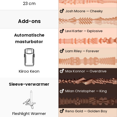
23 cm
Josh Moore — Cheeky
Add-ons
Levi Karter — Explosive
Automatische
masturbator
Liam Riley — Forever
Kiiroo Keon
Max Konnor — Overdrive
Sleeve-verwarmer
Milan Christopher — King
Reno Gold — Golden Boy
Fleshlight Warmer