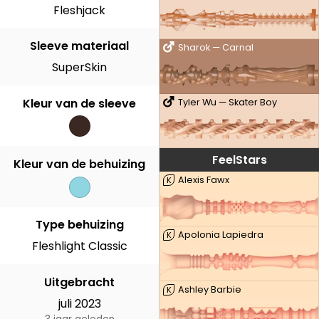
Fleshjack
Sleeve materiaal
Sharok — Carnal
SuperSkin
Kleur van de sleeve
Tyler Wu — Skater Boy
FeelStars
Kleur van de behuizing
Alexis Fawx
K
Type behuizing
Apolonia Lapiedra
K
Fleshlight Classic
Uitgebracht
Ashley Barbie
K
juli 2023