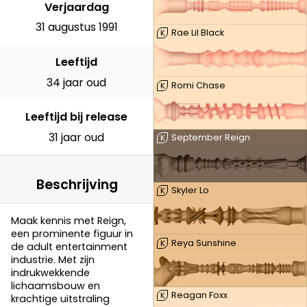
Verjaardag
31 augustus 1991
Rae Lil Black
K
Leeftijd
34 jaar oud
Romi Chase
K
Leeftijd bij release
31 jaar oud
September Reign
K
Beschrijving
Skyler Lo
K
Maak kennis met Reign,
een prominente figuur in
Reya Sunshine
K
de adult entertainment
industrie. Met zijn
indrukwekkende
lichaamsbouw en
Reagan Foxx
K
krachtige uitstraling