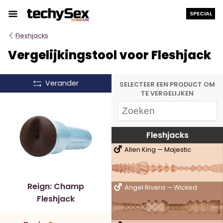
Ga
SPECIAL
naar
de
Fleshjacks
inhoud
Vergelijkingstool voor Fleshjack
Verander
SELECTEER EEN PRODUCT OM
TE VERGELIJKEN
Fleshjacks
Allen King — Majestic
Reign: Champ
Angel Rivera — Wicked
Fleshjack