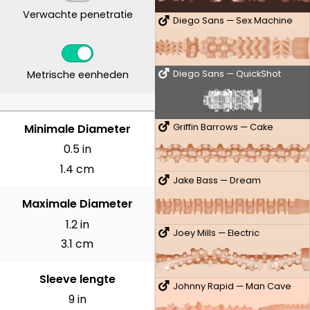
Verwachte penetratie
Diego Sans — Sex Machine
Metrische eenheden
Diego Sans — QuickShot
CENTIMETER
Minimale Diameter
Griffin Barrows — Cake
0.5 in
1.4 cm
Jake Bass — Dream
Maximale Diameter
1.2 in
Joey Mills — Electric
3.1 cm
Sleeve lengte
Johnny Rapid — Man Cave
9 in