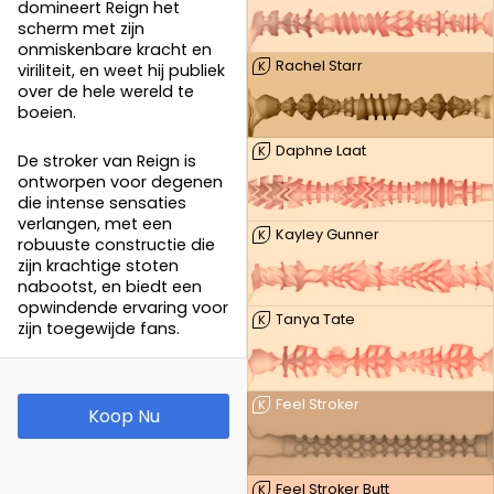
domineert Reign het
scherm met zijn
onmiskenbare kracht en
Rachel Starr
K
viriliteit, en weet hij publiek
over de hele wereld te
boeien.
Daphne Laat
K
De stroker van Reign is
ontworpen voor degenen
die intense sensaties
verlangen, met een
Kayley Gunner
K
robuuste constructie die
zijn krachtige stoten
nabootst, en biedt een
opwindende ervaring voor
Tanya Tate
K
zijn toegewijde fans.
Feel Stroker
K
Koop Nu
Feel Stroker Butt
K