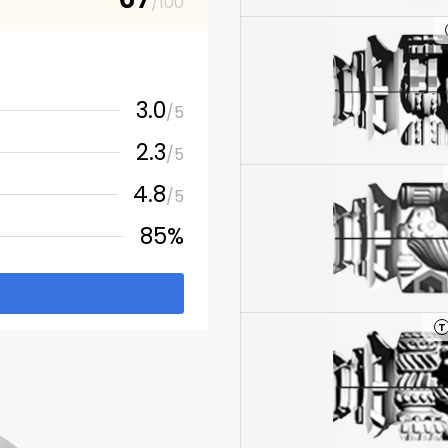
/100
3.0
/5
2.3
/5
4.8
/5
85%
T