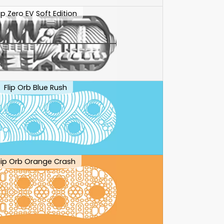
lip Zero EV Soft Edition
Flip Orb Blue Rush
lip Orb Orange Crash