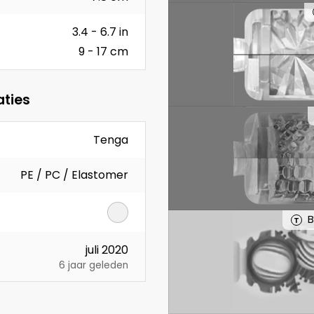
3.4 - 6.7 in
9 - 17 cm
aties
Tenga
PE / PC / Elastomer
B
T
juli 2020
6 jaar geleden
g