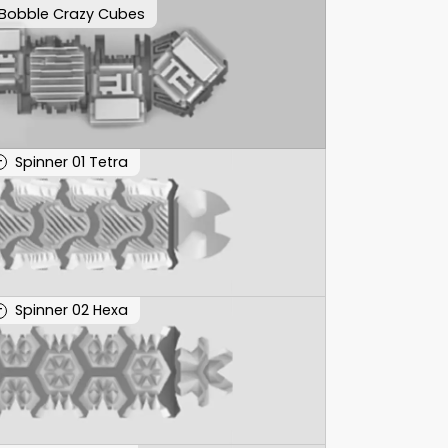
Bobble Crazy Cubes
Spinner 01 Tetra
T
Spinner 02 Hexa
T