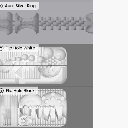
Aero Silver Ring
T
Flip Hole White
T
Flip Hole Black
T