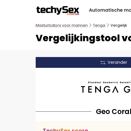
Ga
Automatische ma
naar
de
inhoud
Masturbators voor mannen
Tenga
Vergelijk
Vergelijkingstool 
Verander
Geo Cora
T
e
c
h
y
S
e
x
s
c
o
r
e