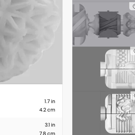
1.7 in
4.2 cm
3.1 in
7.8 cm