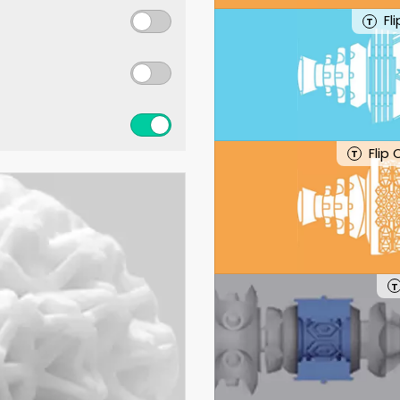
Fl
T
Flip
T
T