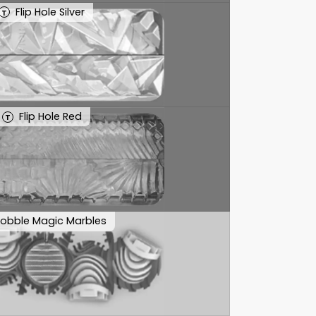
Flip Hole Silver
T
Flip Hole Red
T
obble Magic Marbles