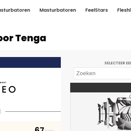
sturbatoren
Masturbatoren
FeelStars
Flesh
voor Tenga
SELECTEER E
l
67