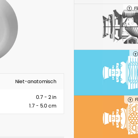
F
T
T
Niet-anatomisch
0.7 - 2 in
F
T
1.7 - 5.0 cm