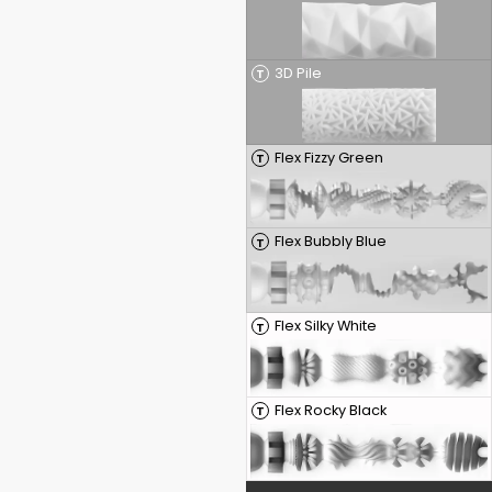
3D Pile
T
Flex Fizzy Green
T
Flex Bubbly Blue
T
Flex Silky White
T
Flex Rocky Black
T