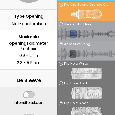
Flip Orb Strong Orange Crash
T
Type Opening
Niet-anatomisch
Aero Cobalt Ring
T
Maximale
openingsdiameter
Aero Silver Ring
T
* rekbaar
0.9 - 2.1 in
2.3 - 5.5 cm
Flip Hole White
T
De Sleeve
Flip Hole Black
T
Intensiteitskaart
Flip Hole Silver
T