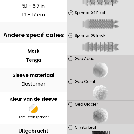
5.1 - 6.7 in
Spinner 04 Pixel
T
13 - 17 cm
Andere specificaties
Spinner 06 Brick
T
Merk
Geo Aqua
T
Tenga
Sleeve materiaal
Geo Coral
T
Elastomer
Kleur van de sleeve
Geo Glacier
T
semi-transparant
Crysta Leaf
T
Uitgebracht