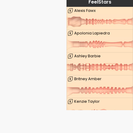
FeelStars
Alexis Fawx
K
Apolonia Lapiedra
K
Ashley Barbie
K
Britney Amber
K
Kenzie Taylor
K
Lauren Phillips
K