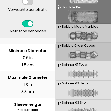
Flip Hole Red
T
Verwachte penetratie
Bobble Magic Marbles
T
Metrische eenheden
Bobble Crazy Cubes
T
CENTIMETER
Minimale Diameter
0.6 in
1.5 cm
Spinner 01 Tetra
T
Maximale Diameter
Spinner 02 Hexa
T
1.3 in
3.3 cm
Spinner 03 Shell
T
Sleeve lengte
* stretchable