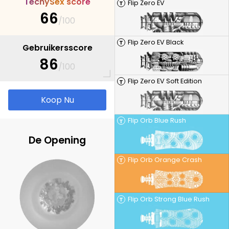
T
e
c
h
y
S
e
x
s
c
o
r
e
Flip Zero EV
T
66
/100
Flip Zero EV Black
T
Gebruikersscore
86
/100
Flip Zero EV Soft Edition
T
Koop Nu
Flip Orb Blue Rush
T
De Opening
Flip Orb Orange Crash
T
Flip Orb Strong Blue Rush
T