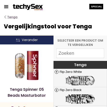
Ga
SPECIAL
naar
de
Tenga
inhoud
Vergelijkingstool voor Tenga
Verander
SELECTEER EEN PRODUCT OM
TE VERGELIJKEN
Tenga
Flip Zero White
T
Tenga Spinner 05
Flip Zero Black
T
Beads Masturbator