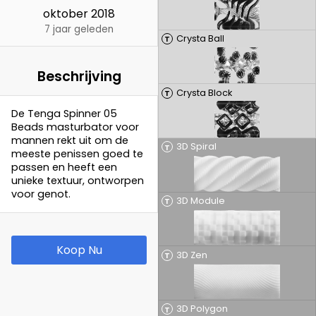
oktober 2018
7 jaar geleden
Crysta Ball
T
Beschrijving
Crysta Block
T
De Tenga Spinner 05
Beads masturbator voor
mannen rekt uit om de
3D Spiral
T
meeste penissen goed te
passen en heeft een
unieke textuur, ontworpen
voor genot.
3D Module
T
Koop Nu
3D Zen
T
3D Polygon
T